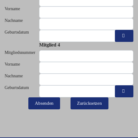
Vorname
Nachname
Geburtsdatum
Kalend
Mitglied 4
Mitgliedsnummer
Vorname
Nachname
Geburtsdatum
Kalend
Unsichtbares Google Recaptcha